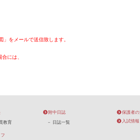
図」をメールで送信致します。
場合には、
長
附中日誌
保護者の
入試情報
貫教育
日誌一覧
イフ