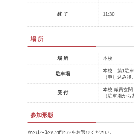
終 了
11:30
場 所
場 所
本校
本校 第1駐
駐車場
（申し込み後
本校 職員玄関
受 付
（駐車場から
参加形態
次の1〜3のいずれかをお選びください。