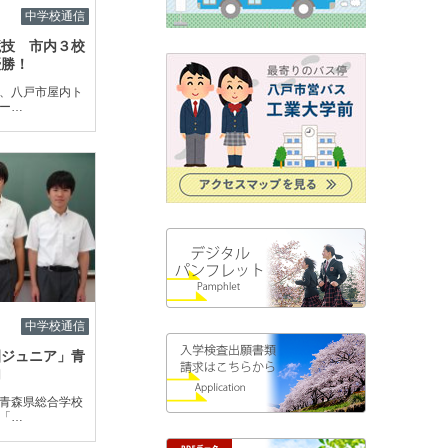
中学校通信
競技 市内３校
優勝！
、八戸市屋内ト
ー…
中学校通信
園ジュニア」青
加
青森県総合学校
「…