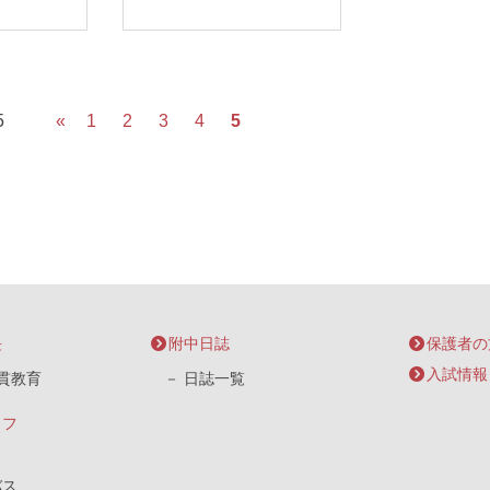
5
«
1
2
3
4
5
長
附中日誌
保護者の
入試情報
貫教育
日誌一覧
イフ
バス