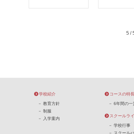
5 / 
学校紹介
コースの特
教育方針
6年間の一
制服
スクールラ
入学案内
学校行事
スクール