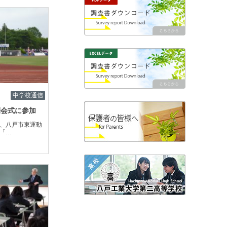
中学校通信
開会式に参加
、八戸市東運動
「…