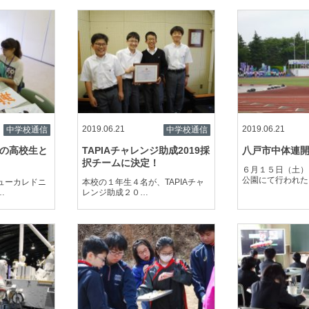
2019.06.21
2019.06.21
中学校通信
中学校通信
の高校生と
TAPIAチャレンジ助成2019採
八戸市中体連
択チームに決定！
６月１５日（土）
公園にて行われた
ューカレドニ
本校の１年生４名が、TAPIAチャ
…
レンジ助成２０…