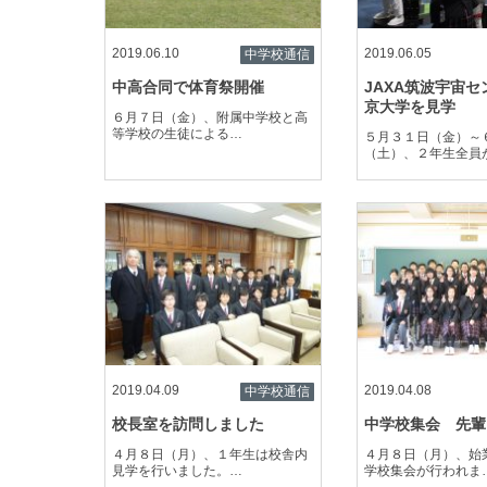
2019.06.10
2019.06.05
中学校通信
中高合同で体育祭開催
JAXA筑波宇宙
京大学を見学
６月７日（金）、附属中学校と高
等学校の生徒による…
５月３１日（金）～
（土）、２年生全員
2019.04.09
2019.04.08
中学校通信
校長室を訪問しました
中学校集会 先輩
４月８日（月）、１年生は校舎内
４月８日（月）、始
見学を行いました。…
学校集会が行われま