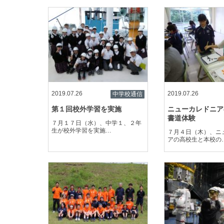
2019.07.26
2019.07.26
中学校通信
第１回校外学習を実施
ニューカレドニア
書道体験
７月１７日（水）、中学１、２年
生が校外学習を実施…
７月４日（木）、ニ
アの高校生と本校の