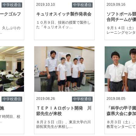
2019.10.10
2019.09.16
中学校通信
中学校通信
ークゴルフ
キュリオスイッチ製作発表会
ソフトボール
合同チームが
１０月９日、技術の授業で製作し
た「キュリオスイッ…
、久しぶりの
９月１４日（土）
…
レーニングセンタ
2019.08.26
2019.08.05
中学校通信
中学校通信
施
ＴＥＰＩＡロボット開発 川
「科学の甲子
節先生が来校
森県大会に参
７時間目、校
…
８月２５日（日）、東京大学の川
８月３日（土）、
節拓実先生が来校し…
教育センターにて