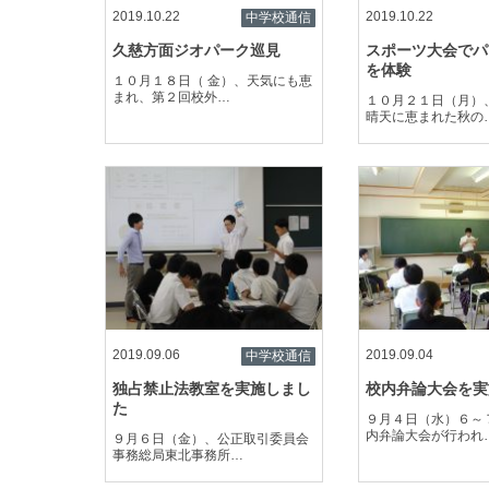
2019.10.22
2019.10.22
中学校通信
久慈方面ジオパーク巡見
スポーツ大会でパ
を体験
１０月１８日（ 金）、天気にも恵
まれ、第２回校外…
１０月２１日（月）
晴天に恵まれた秋の
2019.09.06
2019.09.04
中学校通信
独占禁止法教室を実施しまし
校内弁論大会を実
た
９月４日（水）６～
内弁論大会が行われ
９月６日（金）、公正取引委員会
事務総局東北事務所…