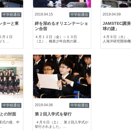
2019.04.15
2019.04.09
中学校通信
中学校通信
センターと東
絆を深めるオリエンテーショ
JAMSTEC講
ン合宿
球の謎」
６月１日
４月１２日（金）～１３日
４月９日（火）、
が１…
（土）、種差少年自然の家…
人海洋研究開発機
2019.04.06
中学校通信
中学校通信
との対面
第２回入学式を挙行
業式の後、中
４月６日（土）、第２回入学式が
…
挙行されました。…